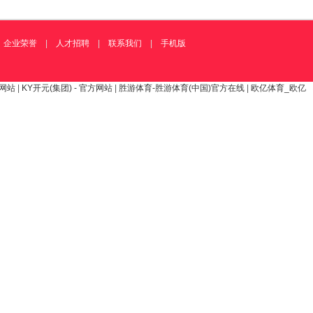
企业荣誉
|
人才招聘
|
联系我们
|
手机版
方网站
|
KY开元(集团) - 官方网站
|
胜游体育-胜游体育(中国)官方在线
|
欧亿体育_欧亿