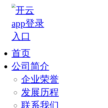
首页
公司简介
企业荣誉
发展历程
联系我们